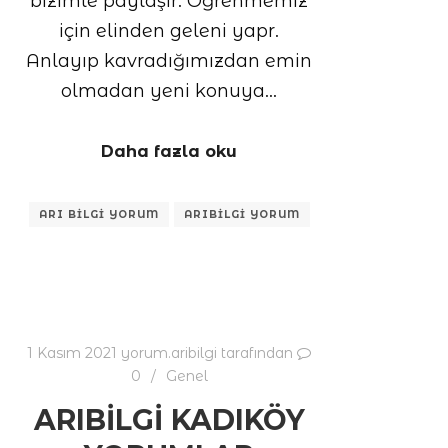
bizimle paylaşır. Öğrenmemiz
için elinden geleni yapr.
Anlayıp kavradığımızdan emin
olmadan yeni konuya…
Daha fazla oku
ARI BILGI YORUM
ARIBILGI YORUM
1 Kasım 2021
yorum.aribilgi
tarafından
0
Genel
ARIBILGI KADIKÖY