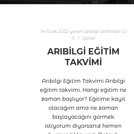
14 Ocak 2022
yorum.aribilgi
tarafından
0
Genel
ARIBILGI EĞITIM
TAKVIMI
Arıbilgi Eğitim Takvimi Arıbilgi
eğitim takvimi. Hangi eğitim ne
zaman başlıyor? Eğitime kayıt
olacağım ama ne zaman
başlayacağını görmek
istiyorum diyorsanız hemen