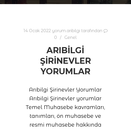
14 Ocak 2022
yorum.aribilgi
tarafından
0
Genel
ARIBILGI
ŞIRINEVLER
YORUMLAR
Arıbilgi Şirinevler Yorumlar
Arıbilgi Şirinevler yorumlar
Temel Muhasebe kavramları,
tanımları, ön muhasebe ve
resmi muhasebe hakkında