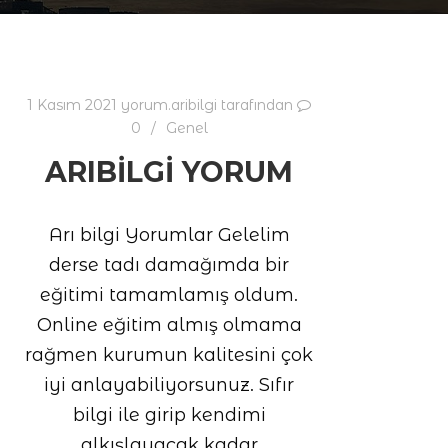
1 Kasım 2021
yorum.aribilgi
tarafından
0
Genel
ARIBILGI YORUM
Arı bilgi Yorumlar Gelelim
derse tadı damağımda bir
eğitimi tamamlamış oldum.
Online eğitim almış olmama
rağmen kurumun kalitesini çok
iyi anlayabiliyorsunuz. Sıfır
bilgi ile girip kendimi
alkışlayacak kadar