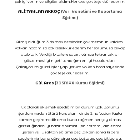
çok iyi verim ve bilgiler aldım.Herkese çok teşekkür ederim.
ALİ TAYLAN AKKOÇ
(Veri Yönetimi ve Raporlama
Eğitimi)
Almış olduğum 3 ds max dersinden çok memnun kaldım.
Volkan hocamıza çok teşekkür ederim her sorumuza cevap
alabildik. Verdiği bilgilere sabırlı olması tekrar tekrar
göstermesi iyi niyeti tanıdığım en iyi hocalardan.
Çalışıyorum güzel işler yapıyorum volkan hoca sayesinde
çok teşekkür ederim.
Gül Aras
(3DSMAX Kursu Eğitimi)
Ek olarak eklemek istediğim bir durum yok. Zorunlu
şartlarımızdan ötürü kurs alanı içinde 2 haftadan fazla
zaman geçiremedik ama buna rağmen her şey olması
gerektiğinden iyi hazırlanılmıştı (sınıf ortamı, dinlenme
yerleri vs.) Uzaktan eğitime geçildikten sonra ki ders
saatlerimiz bana göre biraz geç başlayıp geç bitiyordu.