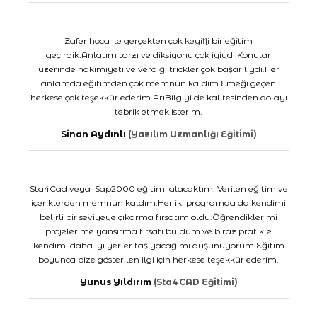
Zafer hoca ile gerçekten çok keyifli bir eğitim
geçirdik.Anlatım tarzı ve diksiyonu çok iyiydi.Konular
üzerinde hakimiyeti ve verdiği trickler çok başarılıydı.Her
anlamda eğitimden çok memnun kaldım.Emeği geçen
herkese çok teşekkür ederim.ArıBilgiyi de kalitesinden dolayı
tebrik etmek isterim.
Sinan Aydınlı
(Yazılım Uzmanlığı Eğitimi)
Sta4Cad veya Sap2000 eğitimi alacaktım. Verilen eğitim ve
içeriklerden memnun kaldım.Her iki programda da kendimi
belirli bir seviyeye çıkarma fırsatım oldu.Öğrendiklerimi
projelerime yansıtma fırsatı buldum ve biraz pratikle
kendimi daha iyi yerler taşıyacağımı düşünüyorum.Eğitim
boyunca bize gösterilen ilgi için herkese teşekkür ederim.
Yunus Yıldırım
(Sta4CAD Eğitimi)