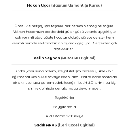
Hakan Uçar
(Yazılım Uzmanlığı Kursu)
Öncelikle herşey için teşekkürler herkesin emeğine sağlık..
Volkan hocamızın derslerdeki güler yüzü ve anlatış şekliyle
çok verimli oldu böyle hocalar olduğu sürece dersler hem
verimli hemde sıkılmadan anlayarak geçiyor.. Gerçekten çok
teşekkürler…
Pelin Seyhan
(AutoCAD Eğitimi)
Ciddi ,konusuna hakim, sosyal iletişm becerisi yüksek bir
eğitmendi.Kesinlikle tavsiye edebilriim .Hatta daha sonra da
bir sıkınt sonucu yardım edebileceğini belirtti.Dilerim bu kişi
sizin ekibinizde yer alamaya devam eder.
Teşekkürler
Saygılarımla
Ald Otomativ Türkiye
Sadık ARAS
(İleri Excel Eğitimi)