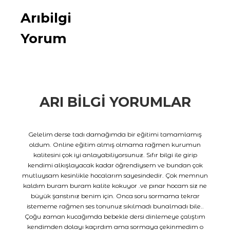
Arıbilgi
Yorum
ARI BILGI YORUMLAR
Gelelim derse tadı damağımda bir eğitimi tamamlamış
oldum. Online eğitim almış olmama rağmen kurumun
kalitesini çok iyi anlayabiliyorsunuz. Sıfır bilgi ile girip
kendimi alkışlayacak kadar öğrendiysem ve bundan çok
mutluysam kesinlikle hocalarım sayesindedir. Çok memnun
kaldım buram buram kalite kokuyor .ve pınar hocam siz ne
büyük şanstınız benim için. Onca soru sormama tekrar
istememe rağmen ses tonunuz sıkılmadı bunalmadı bile..
Çoğu zaman kucağımda bebekle dersi dinlemeye çalıştım
kendimden dolayı kaçırdım ama sormaya çekinmedim o