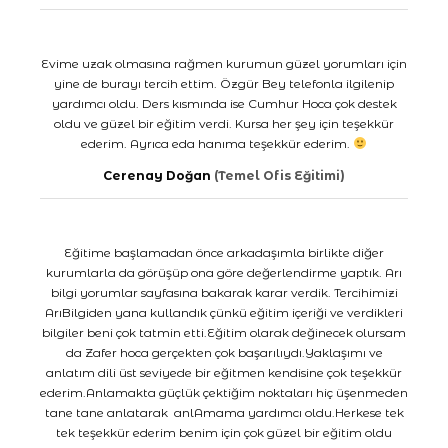
Evime uzak olmasına rağmen kurumun güzel yorumları için
yine de burayı tercih ettim. Özgür Bey telefonla ilgilenip
yardımcı oldu. Ders kısmında ise Cumhur Hoca çok destek
oldu ve güzel bir eğitim verdi. Kursa her şey için teşekkür
ederim. Ayrıca eda hanıma teşekkür ederim.
Cerenay Doğan
(Temel Ofis Eğitimi)
Eğitime başlamadan önce arkadaşımla birlikte diğer
kurumlarla da görüşüp ona göre değerlendirme yaptık. Arı
bilgi yorumlar sayfasına bakarak karar verdik. Tercihimizi
ArıBilgiden yana kullandık çünkü eğitim içeriği ve verdikleri
bilgiler beni çok tatmin etti.Eğitim olarak değinecek olursam
da Zafer hoca gerçekten çok başarılıydı.Yaklaşımı ve
anlatım dili üst seviyede bir eğitmen kendisine çok teşekkür
ederim.Anlamakta güçlük çektiğim noktaları hiç üşenmeden
tane tane anlatarak anlAmama yardımcı oldu.Herkese tek
tek teşekkür ederim benim için çok güzel bir eğitim oldu