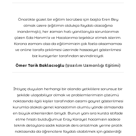
Öncelikle güzel bir eğitim tecrübesi için başta Eren Bey
olmak üzere (eğitimin oldukça faydalı olacağına
inandırmıştı), her zaman hızlı yanıtlarıyla sorunlarımızı
çözen Eda Hanım’a ve Hocalarıma teşekkür etmek isterim.
Korona zamanı olsa da eğitimimizin çok fazla aksamaması
ve online tarafa çekilmesi üzerinde hassasiyet gösterilmesi
biz kursiyerler tarafından sevindiriciydi.
Ömer Tarik Baklacıoğlu
(Yazılım Uzmanlığı Eğitimi)
İhtiyaç duyulan herhangi bir alanda yetkililere sorunsuz bir
şekilde ulaşabiliyor olmak ve problemlerimizin çözümü
noktasında ilgili kişiler tarafından azami gayret gösterilmesi
kurumla alakalı genel kanaatimin olumlu yönde olmasında
en büyük etkenlerden biriydi. Bunun yanı sıra kursta istifade
etme fırsatı bulduğumuz Eray Karayel hocamızın sadece
teknik detaylara sadık kalarak ders anlatmak yerine pratik
noktasında da öğrencilere faydalı olabilmek için gösterdiği