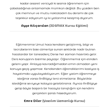
kadar cesaret vericiydi ki sesiniz öğrenmem için
çabaladığınızı anlamamak mümkün değildi .Bu yüzden ben
çok memnun ve mutlu noktaladım bu dersimi de çok
teşekkür ediyorum iyi ki yollarımız kesişmiş diyorum.
Ayşe Kılıçarslan
(3DSMAX Kursu Eğitimi)
Eğitmenimiz Umut hoca kendisini geliştirmiş, bilgi ve
tecrübelerini bize cömertçe sunan sektörde nadir bulnsn
hocalardar bir tanesidierç Derse her zaman hazırlıklı gelir.
Ders konuşarını bizimle paylaşır. Öğrenmemiz için elinden
geleni yapr. Anlayıp kavradığımızdan emin olmadan yeni
konuya geçiş yapmaz. Kendisinden öğrendiklerimi koalyca iş
hayatımda uygulayabiliyorum. Eğier yaılım öğrenmeye
isteğiniz varsa ArıBilgiyi terci etmelisiniz. Böylelikle
istediğiniz seviyeye kolayca gelebilirsiniz. Ayrıca ArıBilgiye
gelip böyle başarılı bir hocayla tanıştığım için kendimi
gerçekten şanslı hissediyorum.
Emre Diler
(Yazılım Uzmanlığı Kursu)