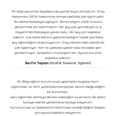
Arı bilgi yorumlar sayfasını okuyarak kayıt olmuştum. Eray
Hocamızın UI/UX tasarımcısı olması özellikle çok ilgimi çekti.
Bu alana fazlasıyla ilgiliyim. Temel bilgim vardı ve bunu
geliştirmek için katılmıştım. Her şey çok yerindeydi ve iş
hayatımda fazlasıyla yaralı oldu. Her şey için teşekkür
ederim. Çok fazla katılım gösteremediğim halde çok fazla
şey öğrendiğimi düşünüyorum. Eray Hocam özel olarak da
çok ilgileniyor. Kim ne yazarsa yazsın asla cevapsız geri
göndermiyor. Gerçekten muhteşem biri. Ayrıca kuruma
teşekkür ederim.
Berfin Taştan
(Grafik Tasarım Eğitimi)
Arı Bilgi eğitim kurumunuz, geçmişten bugüne hem
eğitimciler ve hem yöneticileriniz olarak, benim beğendiğim
bir kurumdur.
Yeni eğitimler almaya devam edeceğim ve çevremi de sizleri
tavsiye ederek yönlendirip tavsiye ediyorum.
kurumunuza ve Sebahattin Hoca’mıza verdiği değerli bilgiler
için ayrıca teşekkür ediyorum.