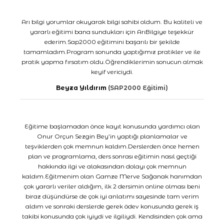
Arı bilgi yorumlar okuyarak bilgi sahibi oldum. Bu kaliteli ve
yararlı eğitimi bana sundukları için ArıBilgiye teşekkür
ederim.Sap2000 eğitimini başarılı bir şekilde
tamamladım.Program sonunda yaptığımız pratikler ve ile
pratik yapma fırsatım oldu.Öğrendiklerimin sonucun almak
keyif vericiydi.
Beyza Yıldırım
(SAP2000 Eğitimi)
Eğitime başlamadan önce kayıt konusunda yardımcı olan
Onur Orçun Sezgin Bey’in yaptığı planlamalar ve
teşviklerden çok memnun kaldım.Derslerden önce hemen
plan ve programlama, ders sonrası eğitimin nasıl geçtiği
hakkında ilgi ve alakasından dolayı çok memnun
kaldım.Eğitmenim olan Gamze Merve Sağanak hanımdan
çok yararlı veriler aldığım, ilk 2 dersimin online olması beni
biraz düşündürse de çok iyi anlatımı sayesinde tam verim
aldım ve sonraki derslerde gerek ödev konusunda gerek iş
takibi konusunda çok iyiydi ve ilgiliydi. Kendisinden çok ama