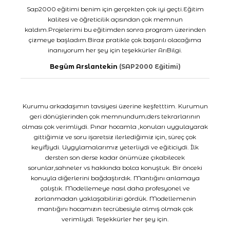
Sap2000 eğitimi benim için gerçekten çok iyi geçti.Eğitim
kalitesi ve öğreticilik açısından çok memnun
kaldım.Projelerimi bu eğitimden sonra program üzerinden
çizmeye başladım.Biraz pratikle çok başarılı olacağıma
inanıyorum her şey için teşekkürler ArıBilgi.
Begüm Arslantekin
(SAP2000 Eğitimi)
Kurumu arkadaşımın tavsiyesi üzerine keşfetttim. Kurumun
geri dönüşlerinden çok memnundum;ders tekrarlarının
olması çok verimliydi. Pınar hocamla ,konuları uygulayarak
gittiğimiz ve soru işaretsiz ilerlediğimiz için, süreç çok
keyifliydi. Uygylamalarımız yeterliydi ve eğiticiydi. İlk
dersten son derse kadar önümüze çıkabilecek
sorunlar,sahneler vs hakkında bolca konuştuk. Bir önceki
konuyla diğerlerini bağdaştırdık. Mantığını anlamaya
çalıştık. Modellemeye nasıl daha profesyonel ve
zorlanmadan yaklaşabilirizi gördük. Modellemenin
mantığını hocamızın tecrübesiyle almış olmak çok
verimliydi. Teşekkürler her şey için.