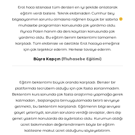
Erol hoca istisnasız tüm dersleri en iyi şekilde anlatarak
eğitim verdi bizlere. Teknik ekibinizden Cumhur bey
bilgisayarımın sorunlu olmasına rağmen büyük bir sabırla
muhasebe programları konusunda çok yardımcı oldu.
Ayrıca Polen hanım da ders kayıtları konusunda çok
yardımcı oldu. Bu eğitim benim beklentimi tamamen
karşıladı. Tüm ekibinize ve özellikle Erol hocaya emeğiniz
için çok teşekkür ederim. Herkese tavsiye ederim.
Büşra Kapçın
(Muhasebe Eğitimi)
Eğitim beklentimi büyük oranda karşıladı. Benzer bir
platformda tecrübem olduğu için çok fazla zorlanmadım.
Beklentim kurs sonunda çok fazla araştırma yapmağa gerek
kalmadan , başlangıçta birnuygulamada belirli seviyeye
gelmekti, bu beklentim karşılandı. Eğitmenin bilgi seviyesi
gayet yeterliydi, sorulan sorulara verdiği cevaplar, ders dışı
genel yazılım konularda da aydınlatıcı oldu. Kurumun aldığı
ücret bakımından değerlendirirsem böyle bir eğitim
kalitesine makul ücret olduğunu söyleyebilirim.