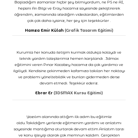
Başladığım zamanlar hiçbir şey bilmiyordum, ne PS ne AI,
hepsini Arı Bilgi ve Eray hocamız sayesinde pekiştirerek
öğrendim, zamanında izlediğim videolardan, eğitimlerden
çok çok daha iyisiniz, her şey için teşekkürler .
Hamza Emir Külah
(Grafik Tasarım Eğitimi)
Kurumla her konuda iletişim kurmak oldukça kolaydı ve
teknik yardım taleplerimiz hemen karşılandı . 3dmax
eğitimini veren Pınar Kocabey hocamız da çok yardımcı ve
ilgiliydi. Kendisine çekinmeden kafamıza takılan her noktayı
ve problemi yöneltebildik ve bunları gidermeden derse
devam etmedi. Teşekkür ederiz.
Ebrar Er
(3DSMAX Kursu Eğitimi)
Yazılım alanında attığım ilk adım bu eğitimle
oldu.Takıldığım yerlerde eğitmenim yardımı ve anlatımı
sayesinde mantığıma oturtarak devam ettim.Anlatım tarzı
ve konu işleyişi olarak çok memnun kaldım. Gerçekten