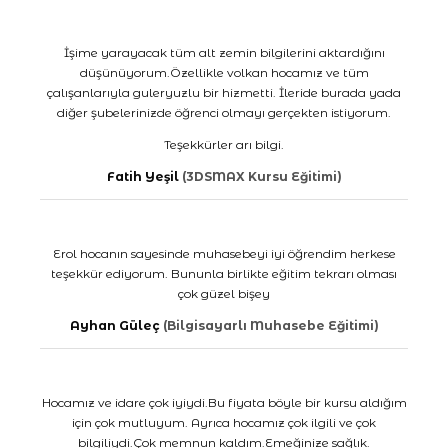
İşime yarayacak tüm alt zemin bilgilerini aktardığını
düşünüyorum.Özellikle volkan hocamız ve tüm
çalışanlarıyla guleryuzlu bir hizmetti. İleride burada yada
diğer şubelerinizde öğrenci olmayı gerçekten istiyorum.
Teşekkürler arı bilgi.
Fatih Yeşil
(3DSMAX Kursu Eğitimi)
Erol hocanın sayesinde muhasebeyi iyi öğrendim herkese
teşekkür ediyorum. Bununla birlikte eğitim tekrarı olması
çok güzel bişey
Ayhan Güleç
(Bilgisayarlı Muhasebe Eğitimi)
Hocamız ve idare çok iyiydi.Bu fiyata böyle bir kursu aldığım
için çok mutluyum. Ayrıca hocamız çok ilgili ve çok
bilgiliydi.Çok memnun kaldım.Emeğinize sağlık.